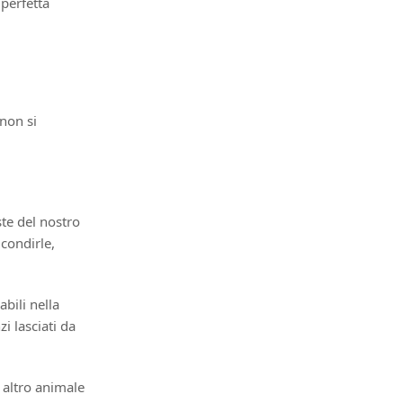
perfetta
 non si
te del nostro
 condirle,
bili nella
i lasciati da
 altro animale