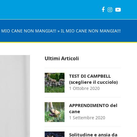
Facebook
Instagram
YouTub
L MIO CANE NON MANGIA!!!
»
IL MIO CANE NON MANGIA!!!
Ultimi Articoli
TEST DI CAMPBELL
(scegliere il cucciolo)
1 Ottobre 2020
APPRENDIMENTO del
cane
1 Settembre 2020
Solitudine e ansia da