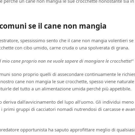
 perché un cane non mangia le sue crocchette nonostante sia in 
i comuni se il cane non mangia
destratore, spessissimo sento che il cane non mangia volentieri se
cchette con cibo umido, carne cruda o una spolverata di grana.
Il mio cane proprio non ne vuole sapere di mangiare le crocchette!”
muni sono proprio quelli di assecondare continuamente le richies
il nostro cane non mangia le sue crocchette, spesso viene naturale
ituirle del tutto a un alimentazione umida perché più appetibile.
o deriva dall’avvicinamento del lupo all’uomo. Gli individui meno a
i primi gruppi di cacciatori nomadi nutrendosi di carcasse e avanz
predatore opportunista ha saputo approfittare meglio di qualsiasi