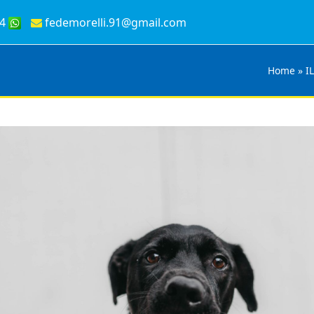
4
fedemorelli.91@gmail.com
Home
»
I