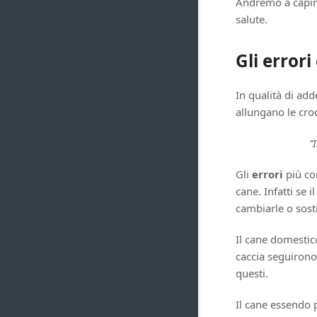
Andremo a capire
salute.
Gli error
In qualità di ad
allungano le cro
“
Gli
errori
più co
cane. Infatti se 
cambiarle o sost
Il cane domestic
caccia seguirono 
questi.
Il cane essendo 