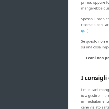
prima, oppure fo
mangerebbe qual
Spesso il proble
risorse o con l’ar
qui.
)
Se questo non è s
su una cosa imp
I cani non p
I consigli
I miei cani mangi
io a gestire il 
immediatamente 
cane viziato sal