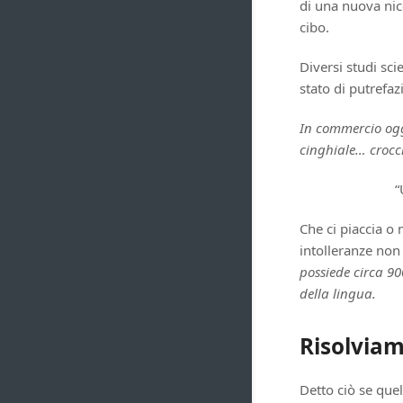
di una nuova nicc
cibo.
Diversi studi sci
stato di putrefaz
In commercio oggi
cinghiale… crocc
“
Che ci piaccia o 
intolleranze non 
possiede circa 90
della lingua.
Risolviam
Detto ciò se quel