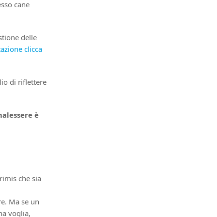
esso cane
tione delle
tazione clicca
io di riflettere
malessere è
rimis che sia
re. Ma se un
ha voglia,