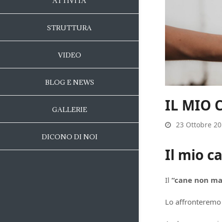
ATTIVITÀ
STRUTTURA
VIDEO
BLOG E NEWS
IL MIO 
GALLERIE
23 Ottobre 2
DICONO DI NOI
Il mio c
Il
“cane non ma
Lo affronteremo