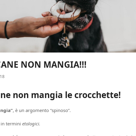
CANE NON MANGIA!!!
018
ane non mangia le crocchette!
ngia”
, è un argomento “spinoso”.
 in termini
etologici.