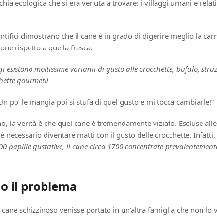
hia ecologica che si era venuta a trovare: i villaggi umani e relati
entifici dimostrano che il cane è in grado di digerire meglio la carn
ione rispetto a quella fresca.
 esistono moltissime varianti di gusto alle crocchette, bufalo, struz
hette gourmet!!
Un po’ le mangia poi si stufa di quel gusto e mi tocca cambiarle!”
no, la verità è che quel cane è tremendamente viziato. Escluse alle
è necessario diventare matti con il gusto delle crocchette. Infatti, 
00 papille gustative, il cane circa 1700 concentrate prevalentement
o il problema
 cane schizzinoso venisse portato in un’altra famiglia che non lo 