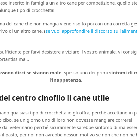
sse inserito in famiglia un altro cane per competizione, quello st
unque tipo di crocchetta!
ma del cane che non mangia viene risolto poi con una corretta ges
rivo di un altro cane. (
se vuoi approfondire il discorso sull’alimen
ufficiente per farvi desistere a viziare il vostro animale, vi consigl
ortantissima…
ossono dirci se stanno male
, spesso uno dei primi
sintomi di 
l’inappetenza
.
 del centro cinofilo il cane utile
ano qualsiasi tipo di crocchetta io gli offra, perché accettano in p
loro cibo, se un giorno uno di loro non dovesse mangiare correrei
dal veterinario perché sicuramente sarebbe sintomo di malesse
ta il pasto, per noi non avrebbe nessun motivo se non che non ne 