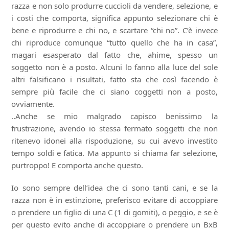
razza e non solo produrre cuccioli da vendere, selezione, e
i costi che comporta, significa appunto selezionare chi è
bene e riprodurre e chi no, e scartare “chi no”. C’è invece
chi riproduce comunque “tutto quello che ha in casa”,
magari esasperato dal fatto che, ahime, spesso un
soggetto non è a posto. Alcuni lo fanno alla luce del sole
altri falsificano i risultati, fatto sta che così facendo è
sempre più facile che ci siano coggetti non a posto,
ovviamente.
..Anche se mio malgrado capisco benissimo la
frustrazione, avendo io stessa fermato soggetti che non
ritenevo idonei alla rispoduzione, su cui avevo investito
tempo soldi e fatica. Ma appunto si chiama far selezione,
purtroppo! E comporta anche questo.
Io sono sempre dell’idea che ci sono tanti cani, e se la
razza non è in estinzione, preferisco evitare di accoppiare
o prendere un figlio di una C (1 di gomiti), o peggio, e se è
per questo evito anche di accoppiare o prendere un BxB