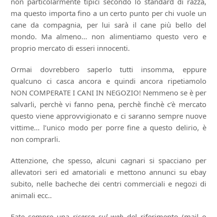
non particolarmente tipici secondo lo standard di razza,
ma questo importa fino a un certo punto per chi vuole un
cane da compagnia, per lui sarà il cane più bello del
mondo. Ma almeno… non alimentiamo questo vero e
proprio mercato di esseri innocenti.
Ormai dovrebbero saperlo tutti insomma, eppure
qualcuno ci casca ancora e quindi ancora ripetiamolo
NON COMPERATE I CANI IN NEGOZIO! Nemmeno se è per
salvarli, perchè vi fanno pena, perchè finchè c’è mercato
questo viene approvvigionato e ci saranno sempre nuove
vittime… l’unico modo per porre fine a questo delirio, è
non comprarli.
Attenzione, che spesso, alcuni cagnari si spacciano per
allevatori seri ed amatoriali e mettono annunci su ebay
subito, nelle bacheche dei centri commerciali e negozi di
animali ecc..
Fate sempre una
ricerca sul web
del riferimento (mail o