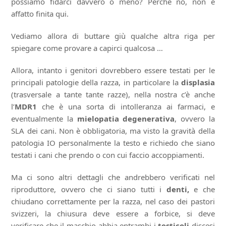
possiamo fidarci davvero o meno? Perchè no, non è
affatto finita qui.
Vediamo allora di buttare giù qualche altra riga per
spiegare come provare a capirci qualcosa …
Allora, intanto i genitori dovrebbero essere testati per le
principali patologie della razza, in particolare la
displasia
(trasversale a tante tante razze), nella nostra c’è anche
l’
MDR1
che è una sorta di intolleranza ai farmaci, e
eventualmente la
mielopatia degenerativa
, ovvero la
SLA dei cani. Non è obbligatoria, ma visto la gravità della
patologia IO personalmente la testo e richiedo che siano
testati i cani che prendo o con cui faccio accoppiamenti.
Ma ci sono altri dettagli che andrebbero verificati nel
riproduttore, ovvero che ci siano tutti i
denti,
e che
chiudano correttamente per la razza, nel caso dei pastori
svizzeri, la chiusura deve essere a forbice, si deve
verificare che il maschio abbia entrambi i
testicoli
discesi