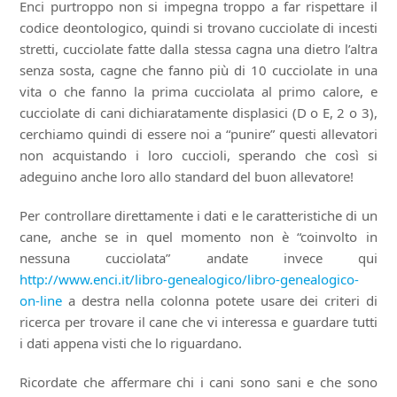
Enci purtroppo non si impegna troppo a far rispettare il
codice deontologico, quindi si trovano cucciolate di incesti
stretti, cucciolate fatte dalla stessa cagna una dietro l’altra
senza sosta, cagne che fanno più di 10 cucciolate in una
vita o che fanno la prima cucciolata al primo calore, e
cucciolate di cani dichiaratamente displasici (D o E, 2 o 3),
cerchiamo quindi di essere noi a “punire” questi allevatori
non acquistando i loro cuccioli, sperando che così si
adeguino anche loro allo standard del buon allevatore!
Per controllare direttamente i dati e le caratteristiche di un
cane, anche se in quel momento non è “coinvolto in
nessuna cucciolata” andate invece qui
http://www.enci.it/libro-genealogico/libro-genealogico-
on-line
a destra nella colonna potete usare dei criteri di
ricerca per trovare il cane che vi interessa e guardare tutti
i dati appena visti che lo riguardano.
Ricordate che affermare chi i cani sono sani e che sono