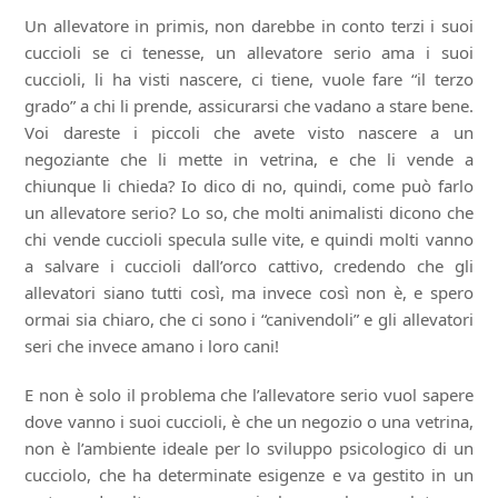
Un allevatore in primis, non darebbe in conto terzi i suoi
cuccioli se ci tenesse, un allevatore serio ama i suoi
cuccioli, li ha visti nascere, ci tiene, vuole fare “il terzo
grado” a chi li prende, assicurarsi che vadano a stare bene.
Voi dareste i piccoli che avete visto nascere a un
negoziante che li mette in vetrina, e che li vende a
chiunque li chieda? Io dico di no, quindi, come può farlo
un allevatore serio? Lo so, che molti animalisti dicono che
chi vende cuccioli specula sulle vite, e quindi molti vanno
a salvare i cuccioli dall’orco cattivo, credendo che gli
allevatori siano tutti così, ma invece così non è, e spero
ormai sia chiaro, che ci sono i “canivendoli” e gli allevatori
seri che invece amano i loro cani!
E non è solo il problema che l’allevatore serio vuol sapere
dove vanno i suoi cuccioli, è che un negozio o una vetrina,
non è l’ambiente ideale per lo sviluppo psicologico di un
cucciolo, che ha determinate esigenze e va gestito in un