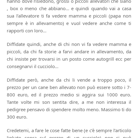
hanno dove risiedono, grossi o piccoli allevatori che siano
, box o meno che abbiano… e quindi quando vai a casa
sua l’allevatore ti fa vedere mamma e piccoli (papa non
sempre è in allevamento) e vuol vedere anche come ti
rapporti con loro…
Diffidate quindi, anche di chi non vi fa vedere mamma e
piccoli, da chi fa storie a farvi andare in allevamento, da
chi insiste per trovarsi in un posto come autogrill ecc per
consegnarvi il cucciolo…
Diffidate però, anche da chi li vende a troppo poco, il
prezzo per un cane ben allevato non può essere sotto i 7-
800 euro, ed il prezzo medio si aggira sui 1000 euro.
Tante volte mi son sentita dire, a me non interessa il
pedigree pensavo di spendere molto meno. Massimo ti do
300 euro.
Credetemi, a fare le cose fatte bene (e c’è sempre l’articolo
linkato sopra sul prezzo di un cucciolo) non si può