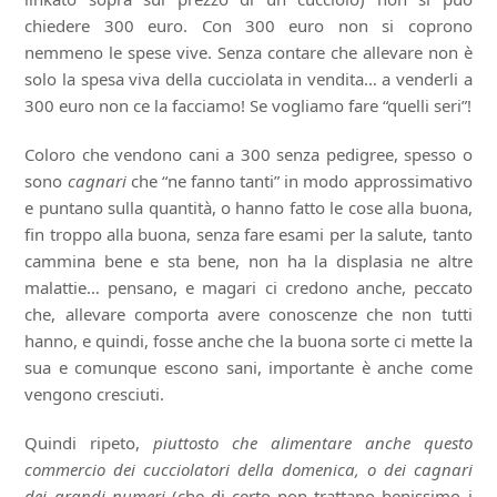
chiedere 300 euro. Con 300 euro non si coprono
nemmeno le spese vive. Senza contare che allevare non è
solo la spesa viva della cucciolata in vendita… a venderli a
300 euro non ce la facciamo! Se vogliamo fare “quelli seri”!
Coloro che vendono cani a 300 senza pedigree, spesso o
sono
cagnari
che “ne fanno tanti” in modo approssimativo
e puntano sulla quantità, o hanno fatto le cose alla buona,
fin troppo alla buona, senza fare esami per la salute, tanto
cammina bene e sta bene, non ha la displasia ne altre
malattie… pensano, e magari ci credono anche, peccato
che, allevare comporta avere conoscenze che non tutti
hanno, e quindi, fosse anche che la buona sorte ci mette la
sua e comunque escono sani, importante è anche come
vengono cresciuti.
Quindi ripeto,
piuttosto che alimentare anche questo
commercio dei cucciolatori della domenica, o dei cagnari
dei grandi numeri
(che di certo non trattano benissimo i