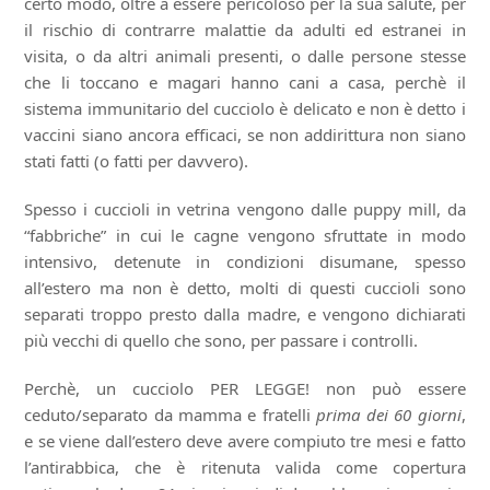
certo modo, oltre a essere pericoloso per la sua salute, per
il rischio di contrarre malattie da adulti ed estranei in
visita, o da altri animali presenti, o dalle persone stesse
che li toccano e magari hanno cani a casa, perchè il
sistema immunitario del cucciolo è delicato e non è detto i
vaccini siano ancora efficaci, se non addirittura non siano
stati fatti (o fatti per davvero).
Spesso i cuccioli in vetrina vengono dalle puppy mill, da
“fabbriche” in cui le cagne vengono sfruttate in modo
intensivo, detenute in condizioni disumane, spesso
all’estero ma non è detto, molti di questi cuccioli sono
separati troppo presto dalla madre, e vengono dichiarati
più vecchi di quello che sono, per passare i controlli.
Perchè, un cucciolo PER LEGGE! non può essere
ceduto/separato da mamma e fratelli
prima dei 60 giorni
,
e se viene dall’estero deve avere compiuto tre mesi e fatto
l’antirabbica, che è ritenuta valida come copertura