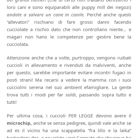
loro cani e sono equiparabili alle puppy mill dei negozi)
andate a salvare un cane in canile.
Perchè anche questi
“allevatori” rischiano di fare grossi danni facendo
cucciolate a rischio dato che non controllano niente… e
magari non hano le competenze per gestire bene la
cucciolata.
Attenzione anche che a volte, purtroppo, vengono ruibati
cuccioli in allevamento e rivenduti da malviventi, anche
per questo, sarebbe importante evitare incontri fugaci in
posti strani! Ma recarsi a vedere la mamma con i suoi
cucciolini serena nel suo ambient efamigliare. La gente
trova tutti i modi per far soldi, passando sopra tutto e
tutti!
Per ultima cosa, i cuccioli PER LEGGE devono avere il
microchip,
anche se senza pedigree, quindi vale anche se
ad es il vicino ha una scappatella “fra lillo e la laika”
bastardoni doc, e ne volete uno! Sappiate che chiunque ha