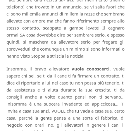
telefono) che trovate in un annuncio, se vi salta fuori che
ci sono millemila annunci di millemila razze che sembrano
allevate con amore ma che fanno riferimento sempre allo
stesso contatto, scappate a gambe levate! Il cagnaro
ormai SA cosa dovrebbe dire per sembrare serio, e spesso
quindi, si maschera da allevatore serio per fregare gli
sprovveduti che comunque un minimo si sono informati o
hanno visto Stoppa a striscia la notizia!
Insomma, il bravo allevatore
vuole conoscerti
, vuole
sapere chi sei, se ti da il cane ti fa firmare un contratto, ti
dice di riportarlo a lui nel caso tu non possa più tenerlo, ti
da assistenza e ti aiuta durante la sua crescita, ti da
consigli anche a volte quanto pensi non ti servano…
inisomma è una suocera invadente ed appiccicosa… Ti
invita a casa sua anzi, VUOLE che tu vada a casa sua, certo
casa, perchè la gente pensa a una sorta di fabbrica, di
negozio con orari, no, gli allevatori in genere i cani li