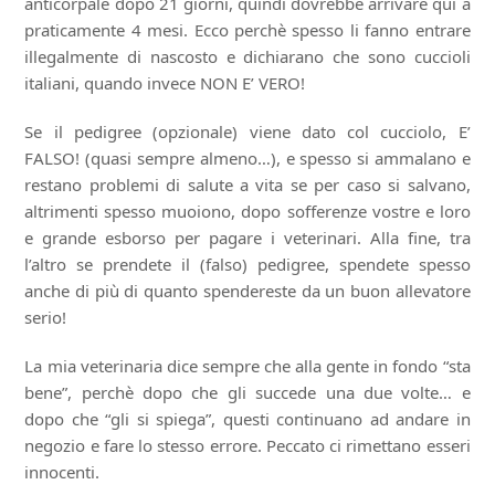
anticorpale dopo 21 giorni, quindi dovrebbe arrivare qui a
praticamente 4 mesi. Ecco perchè spesso li fanno entrare
illegalmente di nascosto e dichiarano che sono cuccioli
italiani, quando invece NON E’ VERO!
Se il pedigree (opzionale) viene dato col cucciolo, E’
FALSO! (quasi sempre almeno…), e spesso si ammalano e
restano problemi di salute a vita se per caso si salvano,
altrimenti spesso muoiono, dopo sofferenze vostre e loro
e grande esborso per pagare i veterinari. Alla fine, tra
l’altro se prendete il (falso) pedigree, spendete spesso
anche di più di quanto spendereste da un buon allevatore
serio!
La mia veterinaria dice sempre che alla gente in fondo “sta
bene”, perchè dopo che gli succede una due volte… e
dopo che “gli si spiega”, questi continuano ad andare in
negozio e fare lo stesso errore. Peccato ci rimettano esseri
innocenti.