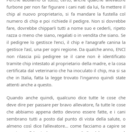
furbone per non far figurare i cani nati da lui, fa mettere il
chip al nuovo proprietario, si fa mandare la fustella col
numero di chip e poi richiede il pedigre. Non si dovrebbe
fare, dovrebbe chipparli tutti a nome suo e cederli, ripeto
razza o meno che siano, regalati o in vendita che siano. Se
il pedigree lo gestisce l’enci, il chip e l’anagrafe canina la
gestisce l’asl, una per ogni regione. Da qualche anno, ENCI
non rilascia più pedigree se il cane non è identificato
tramite chip intestato al proprietario della madre, e la cosa
certificata dal veterinario che ha inoculato il chip, ma si sa
che in Italia, fatta la legge trovato l’inganno quindi state
attenti anche a questo.
Quando anche quindi, qualcuno dice tutte le cose che
deve dire per passare per bravo allevatore, fa tutte le cose
che abbiamo appena detto devono essere fatte, e i cani
sembrano tutti a posto dal punto di vista della salute, o
almeno così dice l’allevatore… come facciamo a capire se