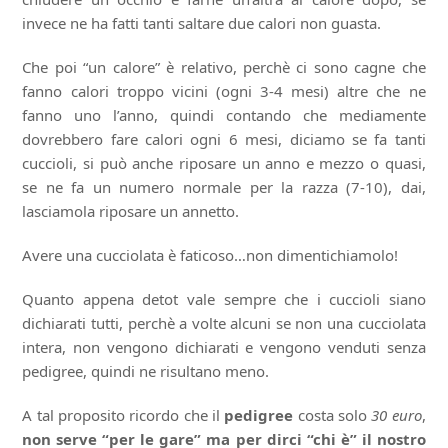
invece ne ha fatti tanti saltare due calori non guasta.
Che poi “un calore” è relativo, perchè ci sono cagne che
fanno calori troppo vicini (ogni 3-4 mesi) altre che ne
fanno uno l’anno, quindi contando che mediamente
dovrebbero fare calori ogni 6 mesi, diciamo se fa tanti
cuccioli, si può anche riposare un anno e mezzo o quasi,
se ne fa un numero normale per la razza (7-10), dai,
lasciamola riposare un annetto.
Avere una cucciolata è faticoso…non dimentichiamolo!
Quanto appena detot vale sempre che i cuccioli siano
dichiarati tutti, perchè a volte alcuni se non una cucciolata
intera, non vengono dichiarati e vengono venduti senza
pedigree, quindi ne risultano meno.
A tal proposito ricordo che il
pedigree
costa solo
30 euro
,
non serve “per le gare” ma per dirci “chi è” il nostro